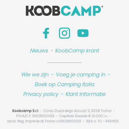
Nieuws
-
KoobCamp krant
Wie we zijn
-
Voeg je camping in
-
Boek op Camping Italia
Privacy policy
-
Klant informatie
Koobcamp S.r.l
Corso Duca degli Abruzzi 2, 10128 Torino
P.IVA/C.F. 10628300013
Capitale Sociale € 10.000 i.v.
Iscriz. Reg. Imprese di Torino n.10628300013
REA n. TO - 1149456