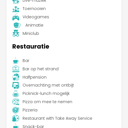
Live-muziek
Toernooien
Videogames
Animatie
Miniclub
Restauratie
Bar
Bar op het strand
Halfpension
Leaflet
|
©
Koobcamp S.r.l.
Overnachting met ontbijt
Picknick-lunch mogelijk
Pizza om mee te nemen
Pizzeria
Restaurant with Take Away Service
Snack-bar