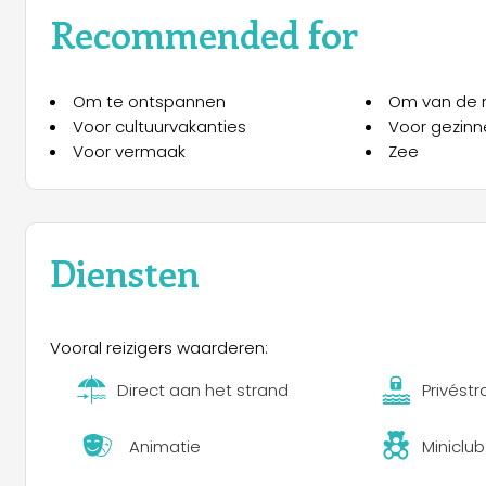
Recommended for
Het Tindari Village ligt in de stad Furnari (ME), grenze
Direct aan zee biedt het een 180 graden uitzicht vana
Om te ontspannen
Om van de n
archipel van de Eolische eilanden.
Voor cultuurvakanties
Voor gezinn
Voor vermaak
Zee
Het heeft studio- en tweekamerappartementen uitgerust
camping.
Tindari Village Camping biedt tevens een privéstrand,
entertainment dat aanwezig maar niet opdringerig is.
Diensten
Vooral reizigers waarderen:
Direct aan het strand
Privést
Animatie
Miniclub