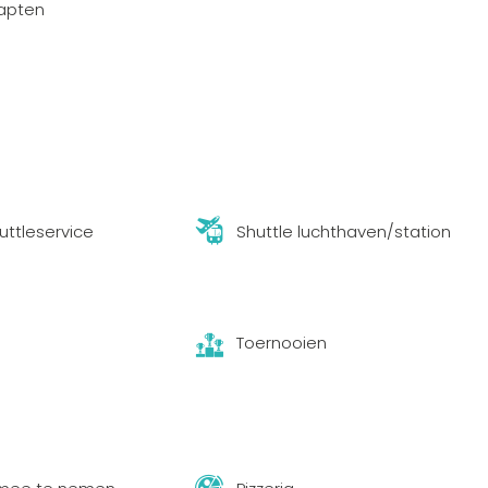
apten
uttleservice
Shuttle luchthaven/station
Toernooien