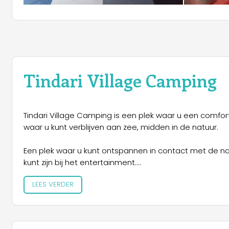
Tindari Village Camping
Tindari Village Camping is een plek waar u een comfor
waar u kunt verblijven aan zee, midden in de natuur.
Een plek waar u kunt ontspannen in contact met de natuu
kunt zijn bij het entertainment.
LEES VERDER
Een omgeving waar de ontvangst informeel maar respe
Het is een uitstekend startpunt om Sicilië te ontdek
moet aankomen om tijd voor uzelf en uw gezin te vind