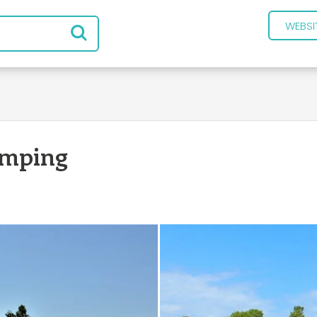
WEBSI
amping