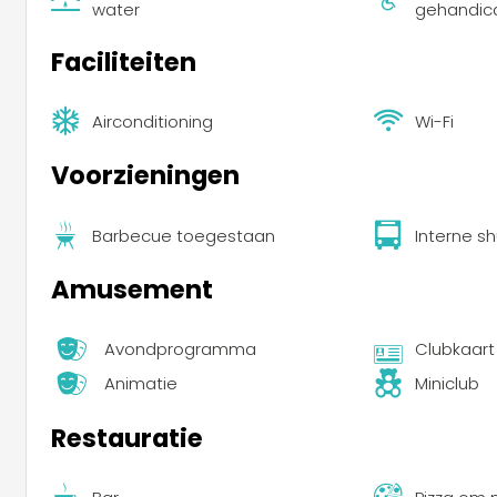
water
gehandic
Faciliteiten
Airconditioning
Wi-Fi
Voorzieningen
Barbecue toegestaan
Interne sh
Amusement
Avondprogramma
Clubkaart
Animatie
Miniclub
Restauratie