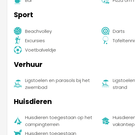
Bar
Pizza om
Sport
Beachvolley
Darts
Excursies
Tafeltenni
Voetbalveldje
Verhuur
Ligstoelen en parasols bij het
Ligstoele
zwembad
strand
Huisdieren
Huisdieren toegestaan op het
Huisdiere
campingterrein
vakantiep
Huisdieren toegestaan