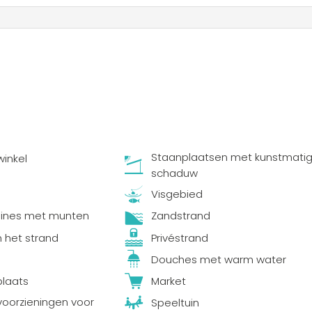
Staanplaatsen met kunstmati
inkel
schaduw
Visgebied
nes met munten
Zandstrand
n het strand
Privéstrand
d
Douches met warm water
laats
Market
 voorzieningen voor
Speeltuin