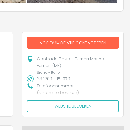
ACCOMMODATIE CONTACTIEREN
Contrada Bazia - Furnari Marina
Furnari (ME)
Sicilië - Italië
38.1209 - 15.1070
Telefoonnummer
(klik om te bekijken)
WEBSITE BEZOEKEN
r u