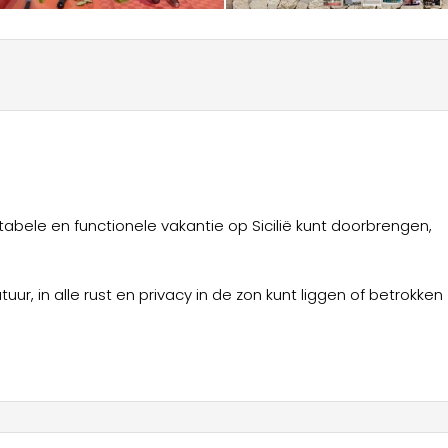
tabele en functionele vakantie op Sicilië kunt doorbrengen,
r, in alle rust en privacy in de zon kunt liggen of betrokken
ctvol is, om gasten op hun gemak te stellen.
ken: plaatsen, geschiedenis, mensen en smaken, maar ook waa
en.