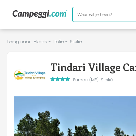
terug naar:
Home
-
Italië
-
Sicilië
Tindari Village C
Furnari (ME), Sicilië