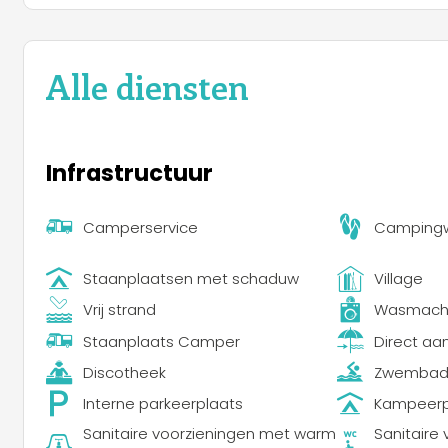
Alle diensten
Infrastructuur
Camperservice
Campingw
Staanplaatsen met schaduw
Village
Vrij strand
Wasmachi
Staanplaats Camper
Direct aa
Discotheek
Zwemba
Interne parkeerplaats
Kampeerp
Sanitaire voorzieningen met warm
Sanitaire