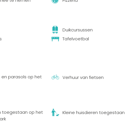
 mee te nemen
Pizzeria
Duikcursussen
s
Tafelvoetbal
n en parasols op het
Verhuur van fietsen
n toegestaan op het
Kleine huisdieren toegestaan
ark