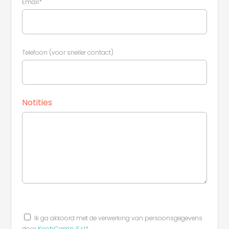
Email*
Telefoon (voor sneller contact)
Notities
Ik ga akkoord met de verwerking van persoonsgegevens
door
KoobCamp S.r.l
*