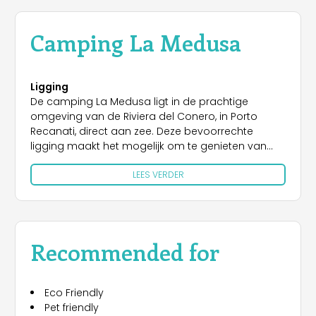
Camping La Medusa
Ligging
De camping La Medusa ligt in de prachtige
omgeving van de Riviera del Conero, in Porto
Recanati, direct aan zee. Deze bevoorrechte
ligging maakt het mogelijk om te genieten van
een ontspannen en natuurlijke vakantie, met de
LEES VERDER
zee op een steenworp afstand en de schoonheid
van de regio Marche binnen handbereik. Op korte
afstand liggen de charmante badplaatsen
Numana en Sirolo, gekenmerkt door betoverende
stranden en adembenemende uitzichten.
Recommended for
Liefhebbers van cultuur en geschiedenis kunnen
een bezoek brengen aan het nabijgelegen Loreto,
met zijn beroemde basiliek, en Recanati, de
Eco Friendly
geboorteplaats van Giacomo Leopardi, terwijl
Pet friendly
degenen die liever wandelen in de natuur de