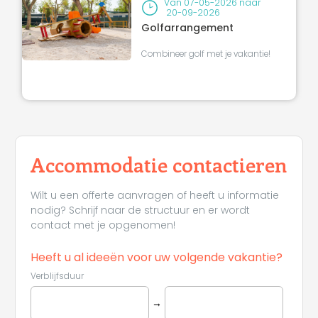
Van
07-05-2026
naar
20-09-2026
Golfarrangement
Combineer golf met je vakantie!
Leaflet
|
©
Koobcamp S.r.l.
Accommodatie contactieren
Wilt u een offerte aanvragen of heeft u informatie
nodig? Schrijf naar de structuur en er wordt
contact met je opgenomen!
Heeft u al ideeën voor uw volgende vakantie?
Verblijfsduur
→