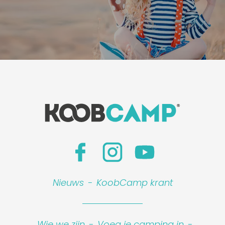
Nieuws
-
KoobCamp krant
Wie we zijn
-
Voeg je camping in
-