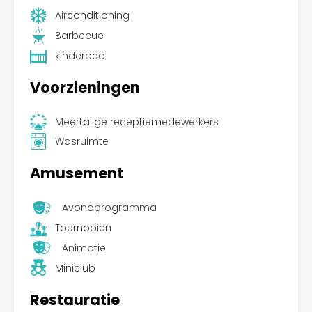
die vooral populair is bij jongere kinderen. klein.
Airconditioning
Barbecue
kinderbed
Voorzieningen
Meertalige receptiemedewerkers
Wasruimte
Amusement
Avondprogramma
Toernooien
Animatie
Miniclub
Restauratie