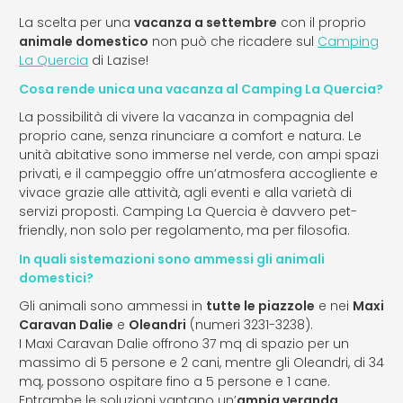
La scelta per una
vacanza a settembre
con il proprio
animale domestico
non può che ricadere sul
Camping
La Quercia
di Lazise!
Cosa rende unica una vacanza al Camping La Quercia?
La possibilità di vivere la vacanza in compagnia del
proprio cane, senza rinunciare a comfort e natura. Le
unità abitative sono immerse nel verde, con ampi spazi
privati, e il campeggio offre un’atmosfera accogliente e
vivace grazie alle attività, agli eventi e alla varietà di
servizi proposti. Camping La Quercia è davvero pet-
friendly, non solo per regolamento, ma per filosofia.
In quali sistemazioni sono ammessi gli animali
domestici?
Gli animali sono ammessi in
tutte le piazzole
e nei
Maxi
Caravan Dalie
e
Oleandri
(numeri 3231-3238).
I Maxi Caravan Dalie offrono 37 mq di spazio per un
massimo di 5 persone e 2 cani, mentre gli Oleandri, di 34
mq, possono ospitare fino a 5 persone e 1 cane.
Entrambe le soluzioni vantano un’
ampia veranda