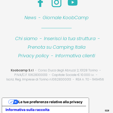
News
-
Giornale KoobCamp
Chi siamo
-
Inserisci la tua struttura
-
Prenota su Camping Italia
Privacy policy
-
Informativa clienti
Koobcamp S.r.l
Corso Duca degli Abruzzi 2, 10128 Torino
P.IVA/C.F. 10628300013
Capitale Sociale € 10.000 i.v.
Iscriz. Reg. Imprese di Torino n.10628300013
REA n. TO - 1149456
Le tue preferenze relative alla privacy
Informativa sulla raccolta