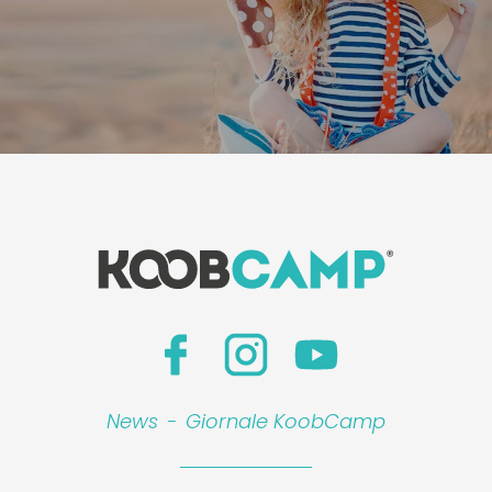
News
-
Giornale KoobCamp