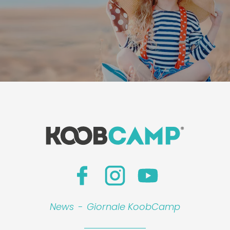
News
-
Giornale KoobCamp