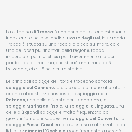
La cittadina di
Tropea
è una perla dalla storia millenaria
incastonata nella splendida
Costa degli Dei
, in Calabria.
Tropea è situata su una roccia a picco sul mare, ed è
uno dei posti più rinomati della regione, tappa
imperdibile per i turisti sia per il divertimento sia per il
particolare panorama, che si può ammirare da 6
belvedere, di cui 5 nel centro storico.
Le principali spiagge del litorale tropeano sono: la
spiaggia del Cannone
, la più piccola e meno affollata in
quanto abbastanza nascosta, la
spiaggia della
Rotonda
, una delle più belle per il panorama, la
spiaggia Marina dell'Isola
, la
spiaggia 'a Linguata
, una
delle più grandi spiagge e molto frequentata dai
giovani, l’ampia e suggestiva
spiaggia del Convento
, la
spiaggia Passo Cavalieri
, la più estesa e attrezzata con
lidi, e la
spiaggia L'Occhiale
, poco frequentata perché