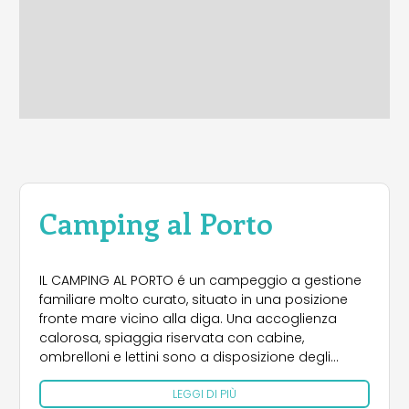
Camping al Porto
IL CAMPING AL PORTO é un campeggio a gestione
familiare molto curato, situato in una posizione
fronte mare vicino alla diga. Una accoglienza
calorosa, spiaggia riservata con cabine,
ombrelloni e lettini sono a disposizione degli
ospiti, con moderni impianti igienici, ristorante, bar,
LEGGI DI PIÙ
giochi, sono con altri accorgimenti per il