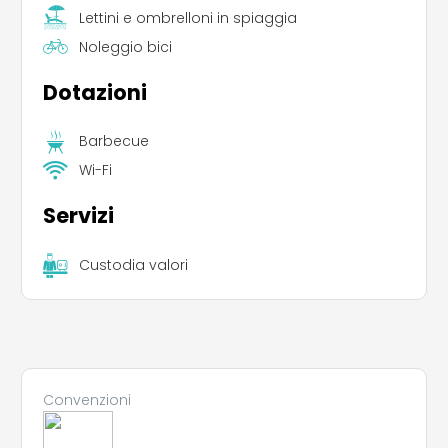
Lettini e ombrelloni in spiaggia
Noleggio bici
Dotazioni
Barbecue
Wi-Fi
Servizi
Custodia valori
Leaflet
|
©
Koobcamp S.r.l.
Convenzioni