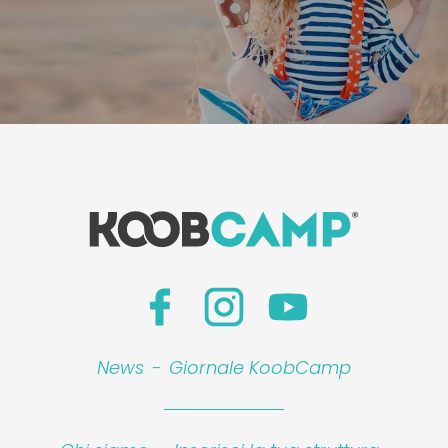
News
-
Giornale KoobCamp