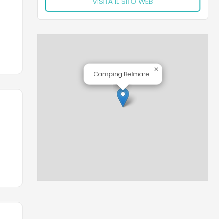
VISITA IL SITO WEB
fort
×
Camping Belmare