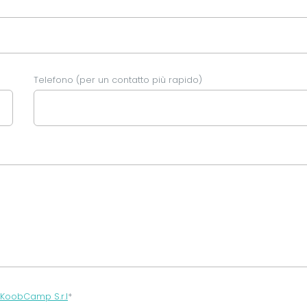
Telefono (per un contatto più rapido)
KoobCamp S.r.l
*