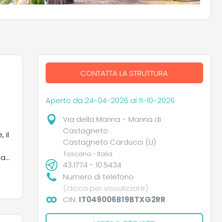
CONTATTA LA STRUTTURA
Aperto da 24-04-2026 al 11-10-2026
Via della Marina - Marina di
Castagneto
 il
Castagneto Carducci (LI)
Toscana - Italia
San
43.1774 - 10.5434
a
Numero di telefono
er
(clicca per visualizzare)
a e
CIN:
IT049006B19BTXG2RR
on