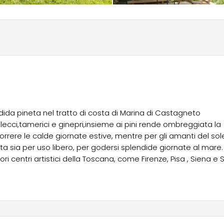
ida pineta nel tratto di costa di Marina di Castagneto
cci,tamerici e ginepri,insieme ai pini rende ombreggiata la
rrere le calde giornate estive, mentre per gli amanti del sole,
 sia per uso libero, per godersi splendide giornate al mare.
ori centri artistici della Toscana, come Firenze, Pisa , Siena e 
 la vicinanza al porto di Piombino rende le escursioni all’Isol
er famiglie e piccole comitive, il Camping Belmare è adatto p
tti ad ogni tipo di esigenza : ristorante self-service, pizzeri
 vicinanza con il paese di Marina di Castagneto Carducci
i esterni. L’accesso è consentito a caravan, camper e tende c