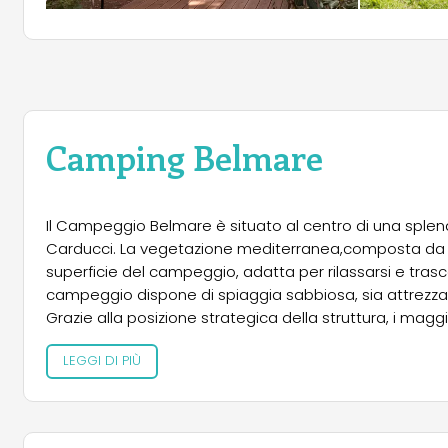
Camping Belmare
Il Campeggio Belmare è situato al centro di una splend
Carducci. La vegetazione mediterranea,composta da le
superficie del campeggio, adatta per rilassarsi e trasco
campeggio dispone di spiaggia sabbiosa, sia attrezzata
Grazie alla posizione strategica della struttura, i maggi
Gimignano sono facilmente raggiungibili in auto, mentre
LEGGI DI PIÙ
d’Elba, una tappa obbligatoria del soggiorno. Ideale p
soggiorni brevi o lunghe vacanze e dispone di servizi ada
bar, bazar-edicola, market frutta e verdura. Inoltre la
consente di poter usufruire in piena libertà dei serviz