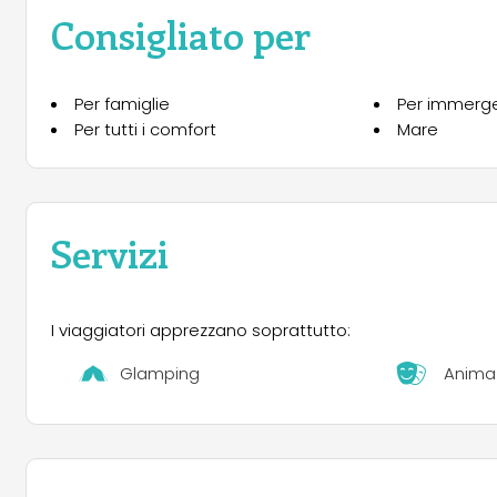
la possibilità di scegliere anche un soggiorno in Case 
Consigliato per
all’avventura della vita da campeggio.
Per famiglie
Per immerger
Per tutti i comfort
Mare
Servizi
I viaggiatori apprezzano soprattutto:
Glamping
Anima