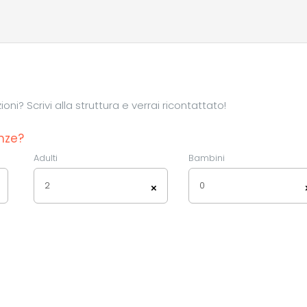
ni? Scrivi alla struttura e verrai ricontattato!
nze?
Adulti
Bambini
2
0
×