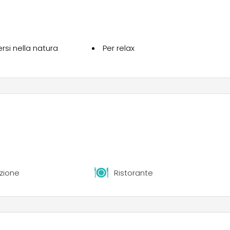
Mobili, Coco Swett 2020 o Tenda Mini Safari per unire più com
si nella natura
Per relax
zione
Ristorante