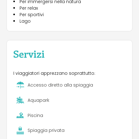
Per immergersi nella natura
asporto, wi-fi (gratis). Si affittano appartamenti,
Per relax
bungalow e case mobili; piazzole ampie e
Per sportivi
ombreggiate. Servizi igienici con babyroom e
Lago
bagni privati, acqua calda e docce gratuite,
lavatrici ed essiccatoi a gettoni, zona lavaggio
auto, parcheggio, ricarica auto elettriche, pontile
galleggiante per motoscafi e gommoni a motore
e passerella galleggiante. Nelle vicinanze: golf,
Servizi
maneggio, sport nautici e innumerevoli luoghi da
visitare. CIR: 103072-CAM-00001 CIN:
IT103072B1WJI5WTK4
I viaggiatori apprezzano soprattutto:
Accesso diretto alla spiaggia
Aquapark
Piscina
Spiaggia privata