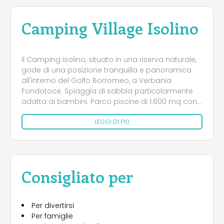
Camping Village Isolino
Il Camping Isolino, situato in una riserva naturale,
gode di una posizione tranquilla e panoramica
all'interno del Golfo Borromeo, a Verbania
Fondotoce. Spiaggia di sabbia particolarmente
adatta ai bambini. Parco piscine di 1.600 mq con
fiume rapido, idromassaggio, gioco d'acqua con
LEGGI DI PIÙ
scivoli, sedie a sdraio ed ombrelloni gratuiti.
Spettacoli e ricco programma di animazione
internazionale nella grande arena coperta. Parco
giochi, campo sportivo, campi da ping pong al
coperto, campi da calcetto e tennis in erba
Consigliato per
sintetica, noleggio pedalò, SUP, canoe, ebike e
biciclette. In alta stagione trekking con guida
naturalistica, escursioni in bicicletta e in barca
Per divertirsi
direttamente dal campeggio. Supermercato, bar
Per famiglie
e gelateria, pool bar, ristorante, pizzeria, piatti d’