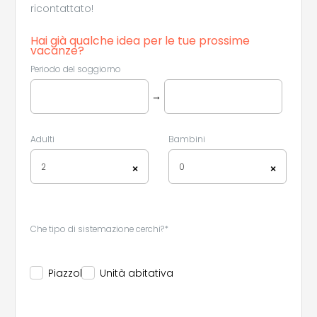
ricontattato!
Hai già qualche idea per le tue prossime
vacanze?
Periodo del soggiorno
→
Adulti
Bambini
2
0
×
×
Che tipo di sistemazione cerchi?*
Piazzola
Unità abitativa