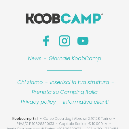
News
-
Giornale KoobCamp
Chi siamo
-
Inserisci la tua struttura
-
Prenota su Camping Italia
Privacy policy
-
Informativa clienti
Koobcamp S.r.l
Corso Duca degli Abruzzi 2, 10128 Torino
P.IVA/C.F. 10628300013
Capitale Sociale € 10.000 i.v.
Iscriz. Reg. Imprese di Torino n.10628300013
REA n. TO - 1149456