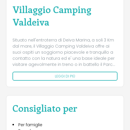
Villaggio Camping
Valdeiva
Situato nell'entroterra di Deiva Marina, a soli 3 Km
dal mare, il Villaggio Camping Valdeiva offre ai
suoi ospiti un soggiorno piacevole e tranquillo a
contatto con la natura ed e' una base ideale per
visitare agevolmente in treno o in battello il Parco
delle Cinque Terre, Portovenere e Portofino. Il
LEGGI DI PIÙ
campeggio e' dotato di servizi igienici con docce
calde gratuite, corrente elettrica, acqua potabile,
posto auto in parcheggio. Il camping Valdeiva
offre a tutti i suoi ospiti una vasta gamma di
servizi per rendere il loro soggiorno il più
Consigliato per
confortevole possibile, dalle attrezzature per le
piazzole, i bungalows, alla piscina, minimarket, TV
SAT, internet point e area WI-FI. TUTTO L'ANNO IL
Per famiglie
CAMPING VALDEIVA OFFRE SERVIZIO BUS GRATUITO