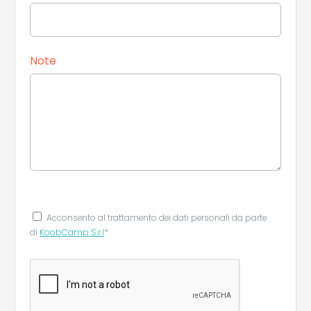
Note
Acconsento al trattamento dei dati personali da parte
di
KoobCamp S.r.l
*