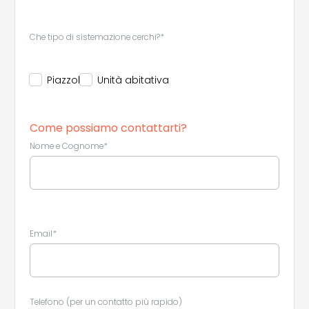
Che tipo di sistemazione cerchi?*
Leaflet
|
©
Koobcamp S.r.l.
Piazzola
Unità abitativa
Come possiamo contattarti?
Nome e Cognome*
Email*
Telefono (per un contatto più rapido)