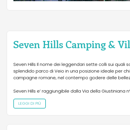
Seven Hills Camping & Vil
Seven Hills Il nome dei leggendari sette colli sui quali 
splendido parco di Veio in una posizione ideale per chi
campagne romane, nel contempo godere delle bellezze 
Seven Hills e’ raggiungibile dalla Via della Giustiniana n° 906 oppur
raccordo Anulare uscita Cassia direzione Viterbo.
LEGGI DI PIÙ
Il centro citta’ e’ raggiungibile con il treno dalla vicin
alla stazione di Roma Tiburtina, con frequenza ogni 15 minuti, oppure partendo sempre dalla stazione “La Giustiniana”
si può scendere alla stazione della metro “Valle Aurelia” e prendere la linea A direzione Anagnina, fino a raggiungere le