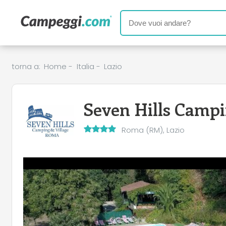
torna a:
Home
-
Italia
-
Lazio
Seven Hills Campi
Roma (RM), Lazio