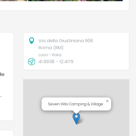
Via della Giustiniana 906
Roma (RM)
Lazio - Italia
41.9938 - 12.4179
lle
×
Seven Hills Camping & Village