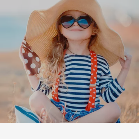
Leaflet
|
©
Koobcamp S.r.l.