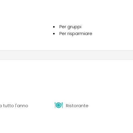
Per gruppi
Per risparmiare
ate, immerse in una vegetazione molto varia e lussureggiante
ortunamente dislocati in modo da facilitarne l’accesso da
ungalow in muratura con servizi privati e case mobili in legno.
 tutto l'anno
Ristorante