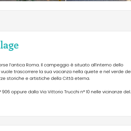
lage
sorse l’antica Roma. Il campeggio è situato all’interno dello
 vuole trascorrere la sua vacanza nella quiete e nel verde de
storiche e artistiche della Città eterna.
e dalla Via Vittorio Trucchi n° 10 nelle vicinanze del
a stazione ferroviaria “La Giustiniana”, per arrivare direttamente