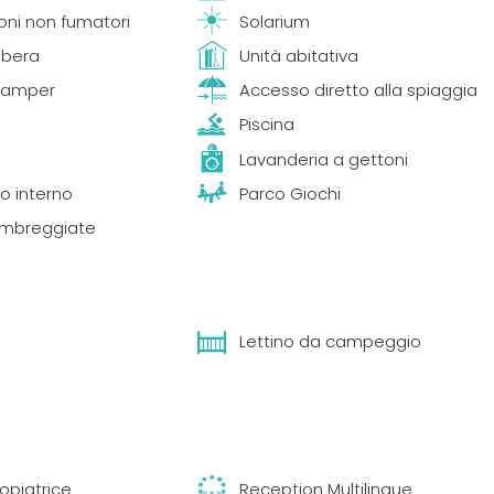
oni non fumatori
Solarium
ibera
Unità abitativa
 Camper
Accesso diretto alla spiaggia
Piscina
a
Lavanderia a gettoni
o interno
Parco Giochi
ombreggiate
Lettino da campeggio
opiatrice
Reception Multilingue