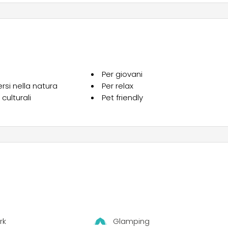
azione coinvolgente per adulti e un Mini Club ricco di attività
sapori tipici, una pizzeria con forno a legna, un fornitissimo
a stagione per garantirti serenità e attenzione.
Per giovani
si nella natura
Per relax
culturali
Pet friendly
rk
Glamping