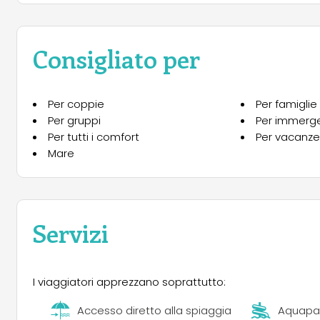
Tra campi sportivi per chi ama l’energia del gioco, anim
creative, qui il divertimento trova sempre il suo spazio.
All’interno del villaggio trovi ristoranti che celebrano i 
Consigliato per
supermarket e un’infermeria, servizi attivi durante l’alt
Per coppie
Per famiglie
Per gruppi
Per immerger
Per tutti i comfort
Per vacanze 
Mare
Servizi
I viaggiatori apprezzano soprattutto:
Accesso diretto alla spiaggia
Aquapa