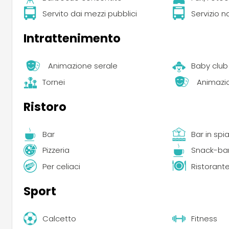
Servito dai mezzi pubblici
Servizio n
Intrattenimento
Animazione serale
Baby club
Tornei
Animazi
Ristoro
Bar
Bar in spi
Pizzeria
Snack-ba
Per celiaci
Ristorant
Sport
Calcetto
Fitness