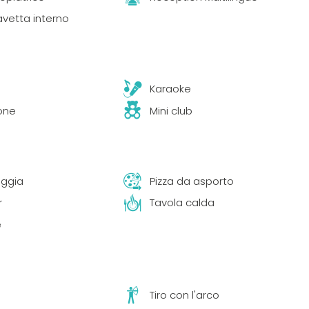
avetta interno
Karaoke
one
Mini club
aggia
Pizza da asporto
r
Tavola calda
e
Tiro con l'arco