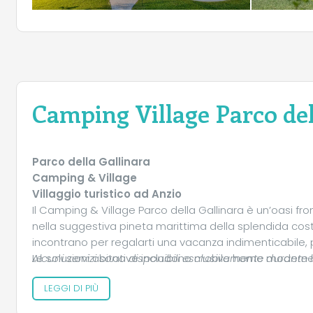
Camping Village Parco del
Parco della Gallinara
Camping & Village
Villaggio turistico ad Anzio
Il Camping & Village Parco della Gallinara è un’oasi f
nella suggestiva pineta marittima della splendida cost
incontrano per regalarti una vacanza indimenticabile, 
Le soluzioni abitative includono mobile home moderne e
Alcuni servizi sono disponibili esclusivamente durante l
persone con disabilità, e ampie piazzole immerse nel v
LEGGI DI PIÙ
contatto autentico con la natura senza rinunciare all
La splendida piscina lagunare regala momenti di puro re