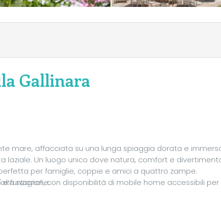
la Gallinara
ronte mare, affacciata su una lunga spiaggia dorata e immers
a laziale. Un luogo unico dove natura, comfort e divertimento
perfetta per famiglie, coppie e amici a quattro zampe.
 funzionali, con disponibilità di mobile home accessibili per
'alta stagione.
erde della nostra area camping, ideali per chi cerca un
a comodità.
lax, mentre i più piccoli si lasciano conquistare dall’Aqua Pa