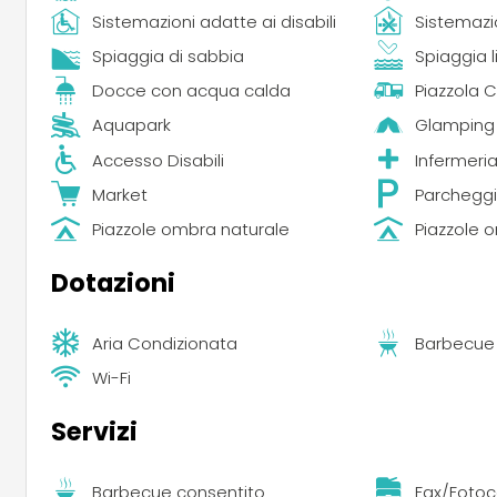
Sistemazioni adatte ai disabili
Sistemazi
Spiaggia di sabbia
Spiaggia l
Docce con acqua calda
Piazzola
Aquapark
Glamping
Accesso Disabili
Infermeri
Market
Parcheggi
Piazzole ombra naturale
Piazzole 
Dotazioni
Aria Condizionata
Barbecue
Wi-Fi
Servizi
Barbecue consentito
Fax/Fotoc