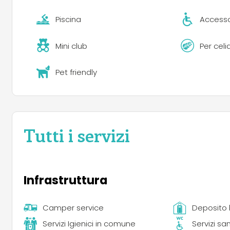
Piscina
Accesso
Mini club
Per celi
Pet friendly
Tutti i servizi
Infrastruttura
Camper service
Deposito 
Servizi Igienici in comune
Servizi san