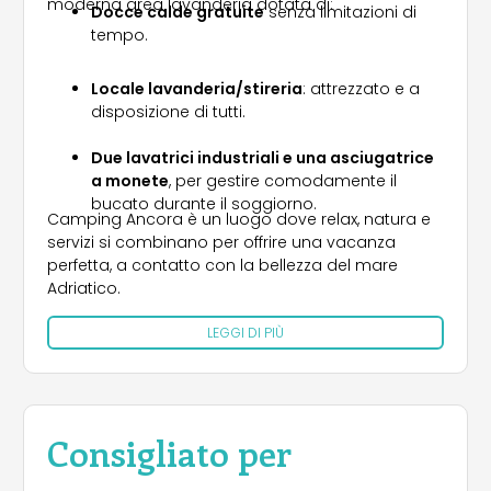
moderna area lavanderia dotata di:
Docce calde gratuite
senza limitazioni di
tempo.
Locale lavanderia/stireria
: attrezzato e a
disposizione di tutti.
Due lavatrici industriali e una asciugatrice
a monete
, per gestire comodamente il
bucato durante il soggiorno.
Camping Ancora è un luogo dove relax, natura e
servizi si combinano per offrire una vacanza
perfetta, a contatto con la bellezza del mare
Adriatico.
LEGGI DI PIÙ
Consigliato per