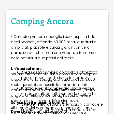
Camping Ancora
Il Camping Ancora accoglie i suoi ospiti a Lido
degli Scacchi, offrendo 50.000 metri quadrati di
ampi viali, piazzole e curati giardini, un vero
paradiso per chi cerca una vacanza immersa
nella natura, a due passi dal mare.
Un'oasi sul mare
Area sosta camper
: comoda e attrezzata
Situato direttamente sulla costa, il campeggio
per gli amanti del turismo in camper.
dispone di una spiaggia privata di circa 3.000
metri quadrati, accessibile comodamente
Piazzole per il campeggio
: spazi verdi e
dall'interno senza attraversare strade. Questo
ombreggiati, perfetti per tende e roulotte.
angolo di relax consente agli ospiti di vivere il
mare in totale tranquillità e sicurezza.
Servizi per il massimo comfort
Villette in muratura
: sistemazioni comode e
All’interno del campeggio, gli ospiti possono
spaziose per chi cerca una vacanza con
Diverse soluzioni di soggiorno
usufruire di una vasta gamma di servizi e