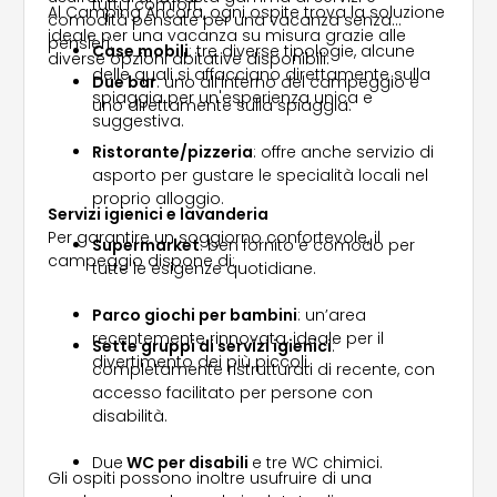
tutti i comfort.
Al Camping Ancora, ogni ospite trova la soluzione
comodità pensate per una vacanza senza
ideale per una vacanza su misura grazie alle
pensieri:
Case mobili
: tre diverse tipologie, alcune
diverse opzioni abitative disponibili:
delle quali si affacciano direttamente sulla
Due bar
: uno all’interno del campeggio e
spiaggia per un'esperienza unica e
uno direttamente sulla spiaggia.
suggestiva.
Ristorante/pizzeria
: offre anche servizio di
asporto per gustare le specialità locali nel
proprio alloggio.
Servizi igienici e lavanderia
Per garantire un soggiorno confortevole, il
Supermarket
: ben fornito e comodo per
campeggio dispone di:
tutte le esigenze quotidiane.
Parco giochi per bambini
: un’area
recentemente rinnovata, ideale per il
Sette gruppi di servizi igienici
:
divertimento dei più piccoli.
completamente ristrutturati di recente, con
accesso facilitato per persone con
disabilità.
Due
WC per disabili
e tre WC chimici.
Gli ospiti possono inoltre usufruire di una