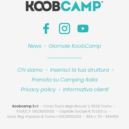
News
-
Giornale KoobCamp
Chi siamo
-
Inserisci la tua struttura
-
Prenota su Camping Italia
Privacy policy
-
Informativa clienti
Koobcamp S.r.l
Corso Duca degli Abruzzi 2, 10128 Torino
P.IVA/C.F. 10628300013
Capitale Sociale € 10.000 i.v.
Iscriz. Reg. Imprese di Torino n.10628300013
REA n. TO - 1149456