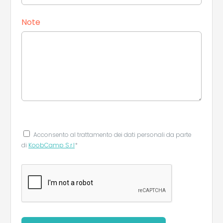
Note
Acconsento al trattamento dei dati personali da parte
di
KoobCamp S.r.l
*