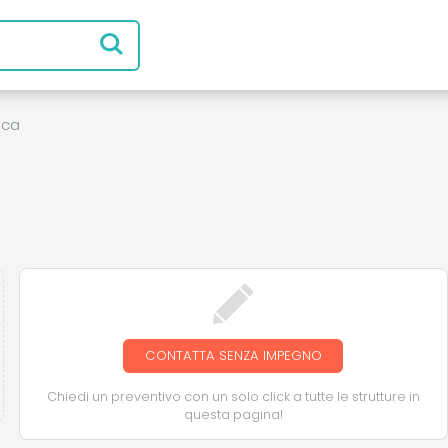
ica
CONTATTA SENZA IMPEGNO
Chiedi un preventivo con un solo click a tutte le strutture in
questa pagina!