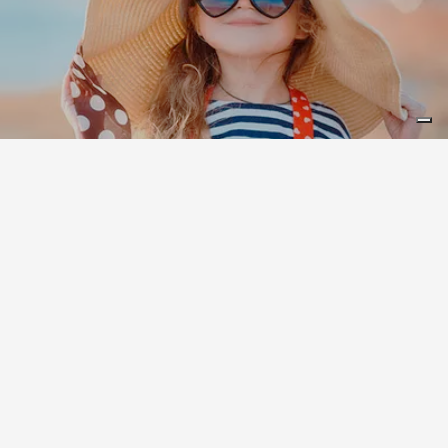
Leaflet
|
©
Koobcamp S.r.l.