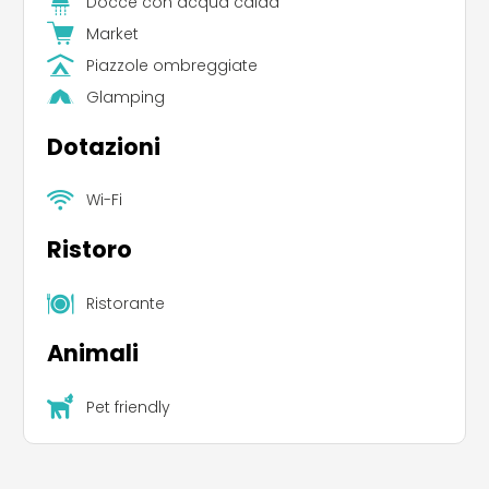
Docce con acqua calda
Parliamo greco, inglese, tedesco, francese e
Market
italiano e ci auguriamo di potervi accogliere nel
Piazzole ombreggiate
nostro camping al più presto!
Glamping
Dotazioni
Wi-Fi
Ristoro
Ristorante
Animali
Pet friendly