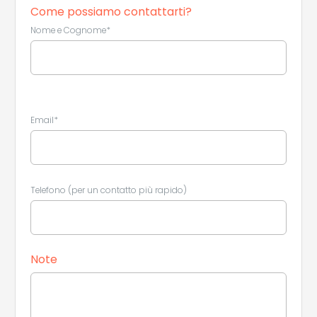
Come possiamo contattarti?
Nome e Cognome*
Email*
Telefono (per un contatto più rapido)
Leaflet
|
©
Koobcamp S.r.l.
Note