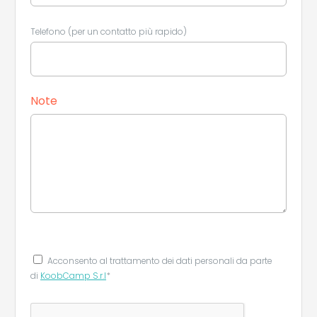
Telefono (per un contatto più rapido)
Note
Leaflet
|
©
Koobcamp S.r.l.
Acconsento al trattamento dei dati personali da parte
di
KoobCamp S.r.l
*