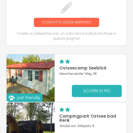
CONTATTA SENZA IMPEGNO
Chiedi un preventivo con un solo click a tutte le strutture in
questa pagina!
Ostseecamp Seeblick
Meschendorfer Weg 3B
SCOPRI DI PIÙ
pet friendly
Campingpark Ostsee bad
Rerik
Straße am Zeltplatz 8