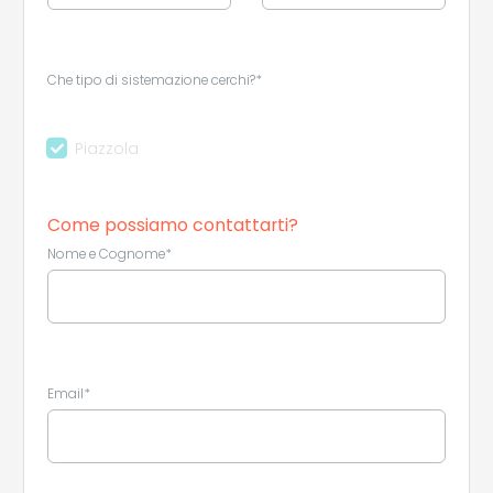
Che tipo di sistemazione cerchi?*
Piazzola
Come possiamo contattarti?
Nome e Cognome*
Email*
Leaflet
|
©
Koobcamp S.r.l.