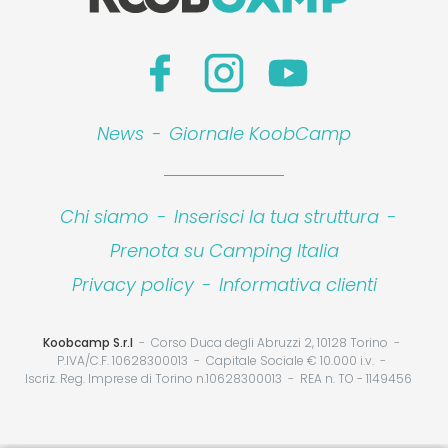
News
-
Giornale KoobCamp
Chi siamo
-
Inserisci la tua struttura
-
Prenota su Camping Italia
Privacy policy
-
Informativa clienti
Koobcamp S.r.l
Corso Duca degli Abruzzi 2, 10128 Torino
P.IVA/C.F. 10628300013
Capitale Sociale € 10.000 i.v.
Iscriz. Reg. Imprese di Torino n.10628300013
REA n. TO - 1149456