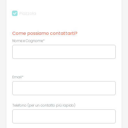
Piazzola
Come possiamo contattarti?
Nome e Cognome*
Leaflet
|
©
Koobcamp S.r.l.
Email*
Telefono (per un contatto più rapido)