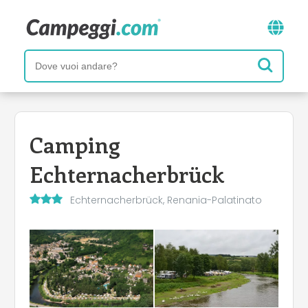
Camping
Echternacherbrück
Echternacherbrück, Renania-Palatinato