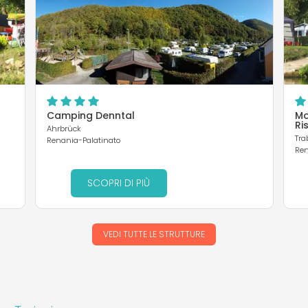
Camping Denntal
Mo
Ri
Ahrbrück
Tra
Renania-Palatinato
Ren
SCOPRI DI PIÙ
VEDI TUTTE LE STRUTTURE