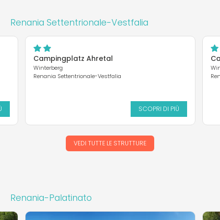
Renania Settentrionale-Vestfalia
Campingplatz Ahretal
Ca
Winterberg
Win
Renania Settentrionale-Vestfalia
Ren
Ù
SCOPRI DI PIÙ
VEDI TUTTE LE STRUTTURE
Renania-Palatinato