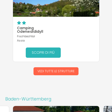
Camping
Odenwaldidyll
Fischbachtal
Assia
SCOPRI DI PIÙ
VEDI TUTTE LE STRUTTURE
Baden-Württemberg