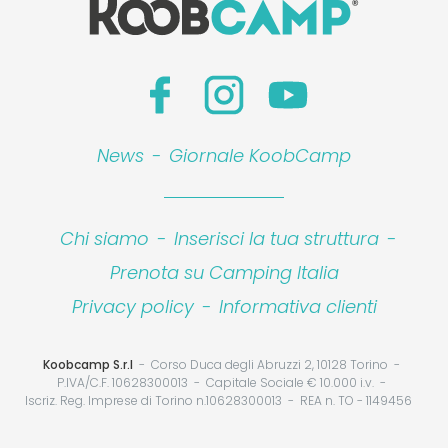
News
-
Giornale KoobCamp
Chi siamo
-
Inserisci la tua struttura
-
Prenota su Camping Italia
Privacy policy
-
Informativa clienti
Koobcamp S.r.l
Corso Duca degli Abruzzi 2, 10128 Torino
P.IVA/C.F. 10628300013
Capitale Sociale € 10.000 i.v.
Iscriz. Reg. Imprese di Torino n.10628300013
REA n. TO - 1149456