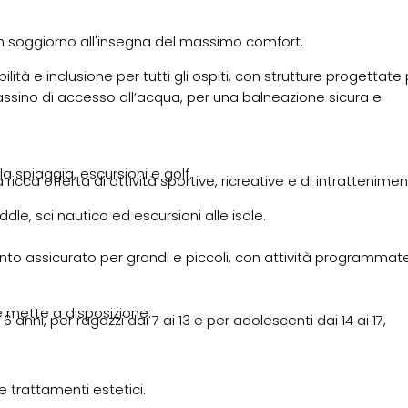
un soggiorno all'insegna del massimo comfort.
à e inclusione per tutti gli ospiti, con strutture progettate
rassino di accesso all’acqua, per una balneazione sicura e
lla spiaggia, escursioni e golf.
ca offerta di attività sportive, ricreative e di intrattenime
ddle, sci nautico ed escursioni alle isole.
nto assicurato per grandi e piccoli, con attività programmat
e mette a disposizione:
 6 anni, per ragazzi dai 7 ai 13 e per adolescenti dai 14 ai 17,
rattamenti estetici.