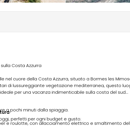
 sulla Costa Azzurra
le nel cuore della Costa Azzurra, situato a Bormes les Mimo
tari di lussureggiante vegetazione mediterranea, questo lu
, ideale per una vacanza indimenticabile sulla costa del sud
e a pochi minuti dalla spiaggia.
atura
gi, perfetti per ogni budget e gusto:
r e roulotte, con allacciamento elettrico e smaltimento del