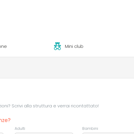
one
Mini club
ni? Scrivi alla struttura e verrai ricontattato!
nze?
Adulti
Bambini