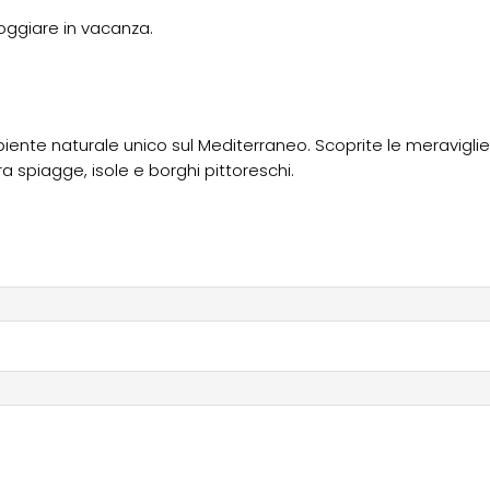
oggiare in vacanza.
ente naturale unico sul Mediterraneo. Scoprite le meraviglie
ra spiagge, isole e borghi pittoreschi.
 Domaine
per una vacanza indimenticabile, tra sole, mare e