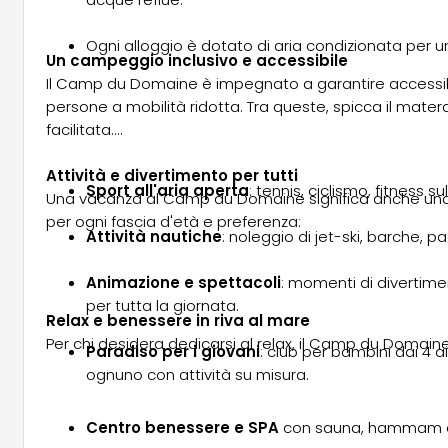
Ogni alloggio è dotato di aria condizionata per 
Un campeggio inclusivo e accessibile
Il Camp du Domaine è impegnato a garantire accessibilit
persone a mobilità ridotta. Tra queste, spicca il mate
facilitata.
Attività e divertimento per tutti
Sport all'aria aperta
: tennis, ciclismo, fitness su
Una vacanza al Camp du Domaine significa anche una ric
per ogni fascia d'età e preferenza:
Attività nautiche
: noleggio di jet-ski, barche, pa
Animazione e spettacoli
: momenti di divertime
per tutta la giornata.
Relax e benessere in riva al mare
Per chi desidera dedicarsi al relax, il Camp du Domain
Paradiso per i giovani
: club per bambini dai 4 ai
ognuno con attività su misura.
Centro benessere e SPA
con sauna, hammam e t