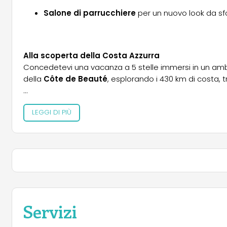
Salone di parrucchiere
per un nuovo look da sf
Alla scoperta della Costa Azzurra
Concedetevi una vacanza a 5 stelle immersi in un ambi
della
Côte de Beauté
, esplorando i 430 km di costa, t
Prenotate oggi stesso il vostro soggiorno al
Camp du
LEGGI DI PIÙ
natura!
Servizi