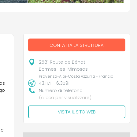
CONTATTA LA STRUTTURA
2581 Route de Bénat
Bormes-les-Mimosas
Provenza-Alpi-Costa Azzurra - Francia
43.1171 - 6.3591
sas
ogo
Numero di telefono
(clicca per visualizzare)
VISITA IL SITO WEB
le