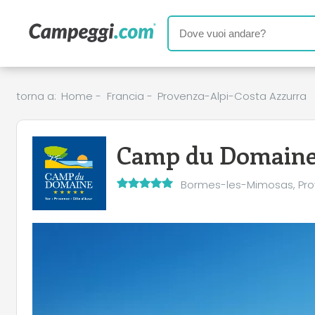
torna a:
Home
-
Francia
-
Provenza-Alpi-Costa Azzurra
Camp du Domain
Bormes-les-Mimosas, Pro