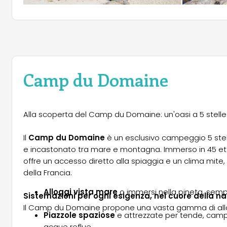
Camp du Domaine
Alla scoperta del Camp du Domaine: un'oasi a 5 stelle
Il
Camp du Domaine
è un esclusivo campeggio 5 stel
e incastonato tra mare e montagna. Immerso in 45 et
offre un accesso diretto alla spiaggia e un clima mite
della Francia.
Alloggi vista mare
o immersi nella pineta, sempr
Sistemazioni per ogni esigenza, nel cuore della n
Il Camp du Domaine propone una vasta gamma di allog
Piazzole spaziose
e attrezzate per tende, campe
acque reflue.