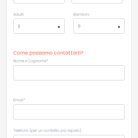
Adulti
Bambini
2
0
×
×
Come possiamo contattarti?
Nome e Cognome*
Email*
Telefono (per un contatto più rapido)
Leaflet
|
©
Koobcamp S.r.l.