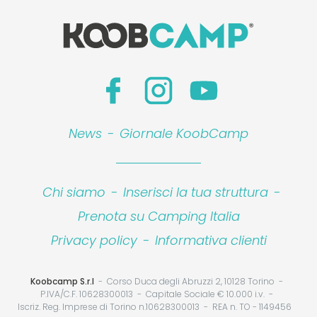
News
-
Giornale KoobCamp
Chi siamo
-
Inserisci la tua struttura
-
Prenota su Camping Italia
Privacy policy
-
Informativa clienti
Koobcamp S.r.l
Corso Duca degli Abruzzi 2, 10128 Torino
P.IVA/C.F. 10628300013
Capitale Sociale € 10.000 i.v.
Iscriz. Reg. Imprese di Torino n.10628300013
REA n. TO - 1149456