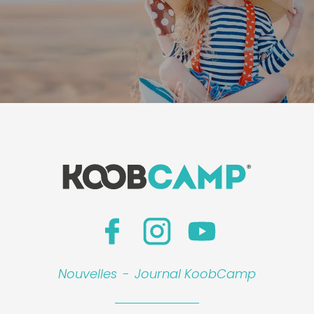
Nouvelles
-
Journal KoobCamp