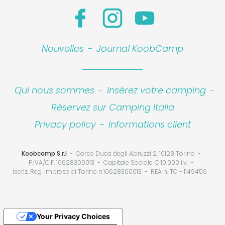
Nouvelles
-
Journal KoobCamp
Qui nous sommes
-
Insérez votre camping
-
Réservez sur Camping Italia
Privacy policy
-
Informations client
Koobcamp S.r.l
Corso Duca degli Abruzzi 2, 10128 Torino
P.IVA/C.F. 10628300013
Capitale Sociale € 10.000 i.v.
Iscriz. Reg. Imprese di Torino n.10628300013
REA n. TO - 1149456
Your Privacy Choices