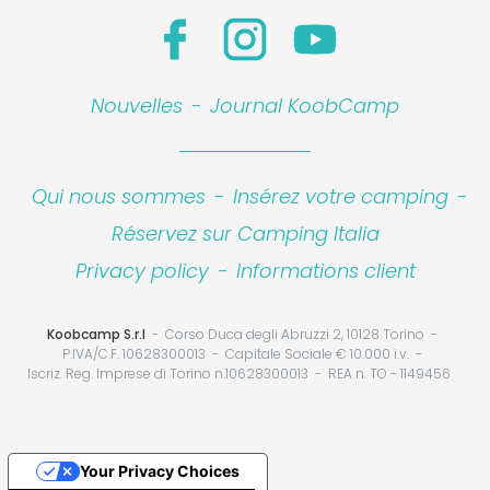
Nouvelles
-
Journal KoobCamp
Qui nous sommes
-
Insérez votre camping
-
Réservez sur Camping Italia
Privacy policy
-
Informations client
Koobcamp S.r.l
Corso Duca degli Abruzzi 2, 10128 Torino
P.IVA/C.F. 10628300013
Capitale Sociale € 10.000 i.v.
Iscriz. Reg. Imprese di Torino n.10628300013
REA n. TO - 1149456
Your Privacy Choices