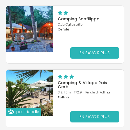
Camping Sanfilippo
C.da Ogliastrillo
Cefalù
EN SAVOIR PLUS
Camping & Village Rais
Gerbi
S.S. 113 km 172,9 - Finale di Pollina
Pollina
pet friendly
EN SAVOIR PLUS