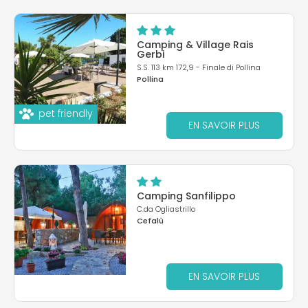
Camping & Village Rais
Gerbi
S.S. 113 km 172,9 - Finale di Pollina
Pollina
pet friendly
EN SAVOIR PLUS
Camping Sanfilippo
C.da Ogliastrillo
Cefalù
EN SAVOIR PLUS