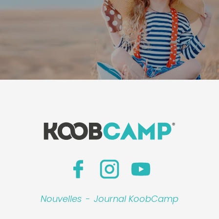
Nouvelles
-
Journal KoobCamp