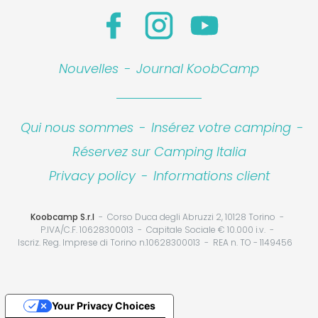
Nouvelles
-
Journal KoobCamp
Qui nous sommes
-
Insérez votre camping
-
Réservez sur Camping Italia
Privacy policy
-
Informations client
Koobcamp S.r.l
Corso Duca degli Abruzzi 2, 10128 Torino
P.IVA/C.F. 10628300013
Capitale Sociale € 10.000 i.v.
Iscriz. Reg. Imprese di Torino n.10628300013
REA n. TO - 1149456
Your Privacy Choices