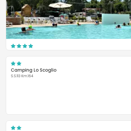
Tindari Village Camping
Contrada Bazia - Furnari Marina
Furnari
Camping Lo Scoglio
S.S.113 Km.164