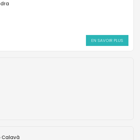
ndra
EN SAVOIR PLUS
o Calavà