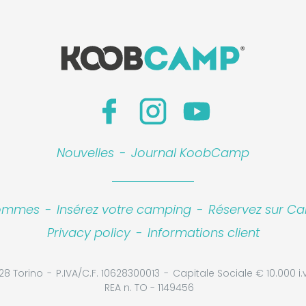
Nouvelles
-
Journal KoobCamp
sommes
-
Insérez votre camping
-
Réservez sur Ca
Privacy policy
-
Informations client
28 Torino
P.IVA/C.F. 10628300013
Capitale Sociale € 10.000 i.v
REA n. TO - 1149456