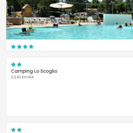
Tindari Village Camping
Contrada Bazia - Furnari Marina
Furnari
Camping Lo Scoglio
S.S.113 Km.164