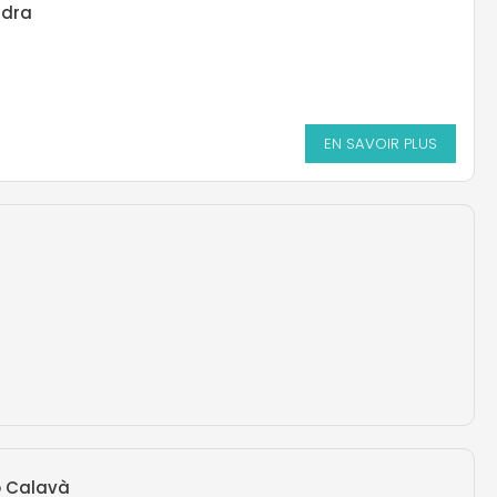
ndra
EN SAVOIR PLUS
o Calavà