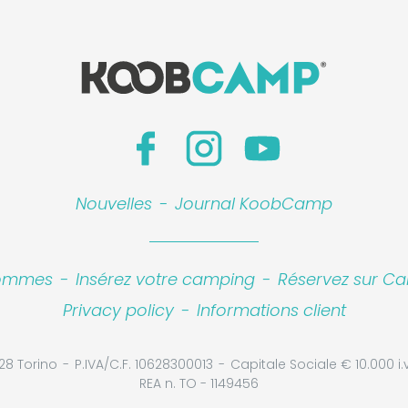
Nouvelles
-
Journal KoobCamp
sommes
-
Insérez votre camping
-
Réservez sur Ca
Privacy policy
-
Informations client
28 Torino
P.IVA/C.F. 10628300013
Capitale Sociale € 10.000 i.v
REA n. TO - 1149456