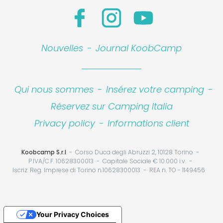
Nouvelles
-
Journal KoobCamp
Qui nous sommes
-
Insérez votre camping
-
Réservez sur Camping Italia
Privacy policy
-
Informations client
Koobcamp S.r.l
Corso Duca degli Abruzzi 2, 10128 Torino
P.IVA/C.F. 10628300013
Capitale Sociale € 10.000 i.v.
Iscriz. Reg. Imprese di Torino n.10628300013
REA n. TO - 1149456
Your Privacy Choices