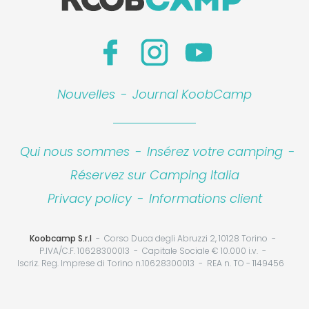
Nouvelles
-
Journal KoobCamp
Qui nous sommes
-
Insérez votre camping
-
Réservez sur Camping Italia
Privacy policy
-
Informations client
Koobcamp S.r.l
Corso Duca degli Abruzzi 2, 10128 Torino
P.IVA/C.F. 10628300013
Capitale Sociale € 10.000 i.v.
Iscriz. Reg. Imprese di Torino n.10628300013
REA n. TO - 1149456