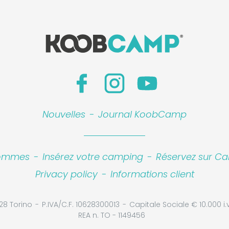
Nouvelles
-
Journal KoobCamp
sommes
-
Insérez votre camping
-
Réservez sur Ca
Privacy policy
-
Informations client
28 Torino
P.IVA/C.F. 10628300013
Capitale Sociale € 10.000 i.v
REA n. TO - 1149456