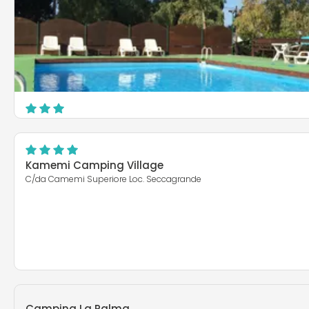
Camping Valle dei Templi
Viale Emporium, 94 - Villaggio Mosè
Agrigento
Kamemi Camping Village
C/da Camemi Superiore Loc. Seccagrande
Camping La Palma