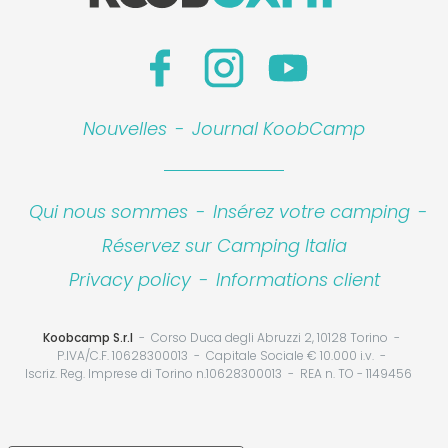
Nouvelles
-
Journal KoobCamp
Qui nous sommes
-
Insérez votre camping
-
Réservez sur Camping Italia
Privacy policy
-
Informations client
Koobcamp S.r.l
Corso Duca degli Abruzzi 2, 10128 Torino
P.IVA/C.F. 10628300013
Capitale Sociale € 10.000 i.v.
Iscriz. Reg. Imprese di Torino n.10628300013
REA n. TO - 1149456