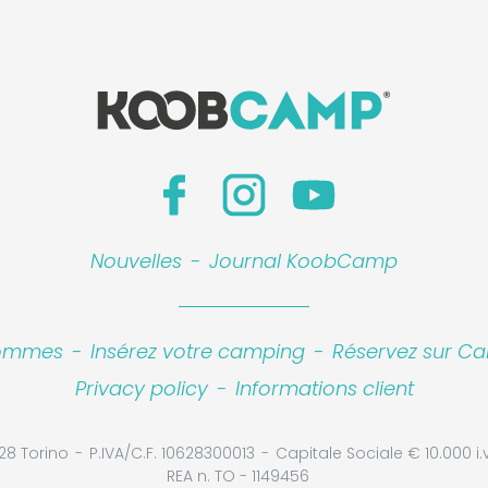
Nouvelles
-
Journal KoobCamp
sommes
-
Insérez votre camping
-
Réservez sur Ca
Privacy policy
-
Informations client
28 Torino
P.IVA/C.F. 10628300013
Capitale Sociale € 10.000 i.v
REA n. TO - 1149456