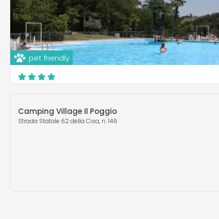
pet friendly
Camping Arizona
Via Tabiano 42/a, Km 2 Verso Tabiano Bagni
Salsomaggiore Terme
Camping Village Il Poggio
Strada Statale 62 della Cisa, n. 146
EN SAVOIR PLUS