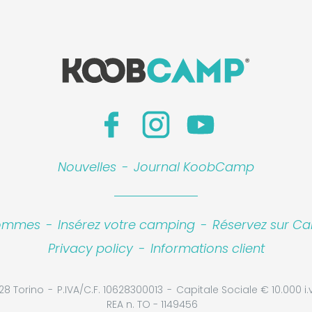
Nouvelles
-
Journal KoobCamp
sommes
-
Insérez votre camping
-
Réservez sur Ca
Privacy policy
-
Informations client
28 Torino
P.IVA/C.F. 10628300013
Capitale Sociale € 10.000 i.v
REA n. TO - 1149456