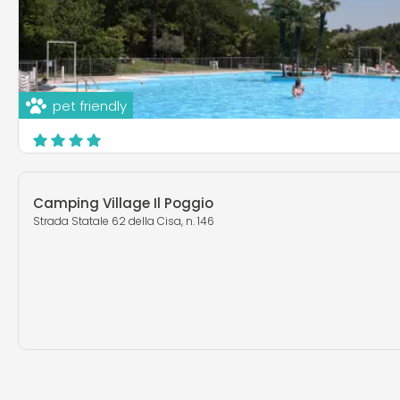
pet friendly
Camping Arizona
Via Tabiano 42/a, Km 2 Verso Tabiano Bagni
Salsomaggiore Terme
Camping Village Il Poggio
Strada Statale 62 della Cisa, n. 146
EN SAVOIR PLUS