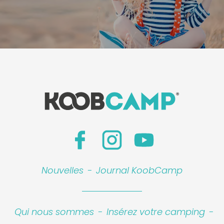
Nouvelles
-
Journal KoobCamp
Qui nous sommes
-
Insérez votre camping
-