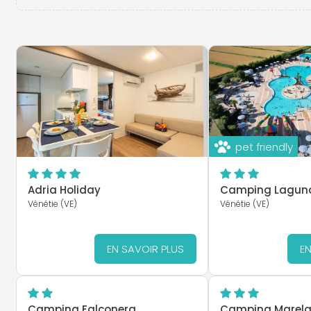
pet friendly
Adria Holiday
Camping Laguna
Vénétie (VE)
Vénétie (VE)
EN SAVOIR PLUS
EN
Camping Falconera
Camping Marel