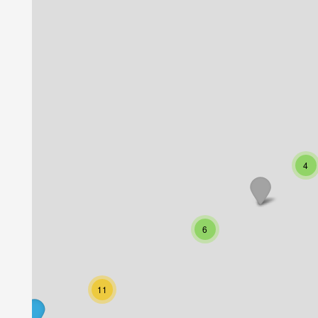
4
6
11