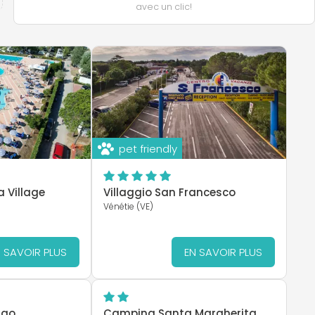
avec un clic!
pet friendly
 Village
Villaggio San Francesco
Vénétie (VE)
 SAVOIR PLUS
EN SAVOIR PLUS
ago
Camping Santa Margherita