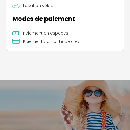
qui ne figurent pas dans les guides touristiques
Location vélos
courants.
Modes de paiement
Paiement en espèces
Paiement par carte de crédit
Leaflet
|
©
Koobcamp S.r.l.