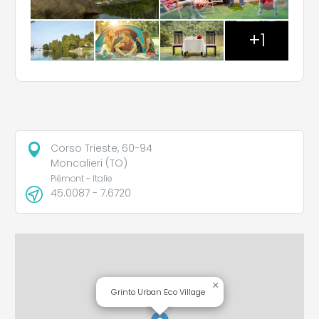
+1
Corso Trieste, 60-94
Moncalieri (TO)
Piémont - Italie
45.0087 - 7.6720
×
Grinto Urban Eco Village