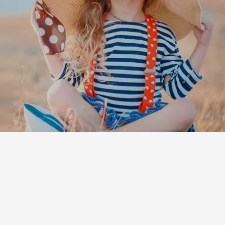
Leaflet
|
©
Koobcamp S.r.l.