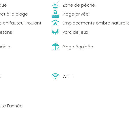
que
Zone de pêche
ect à la plage
Plage privée
 en fauteuil roulant
Emplacements ombre naturell
jetons
Parc de jeux
sable
Plage équipée
s
Wi-Fi
ute l'année