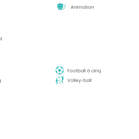
Animation
t
s
Football à cinq
g
Volley-ball