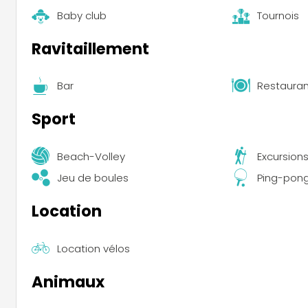
Baby club
Tournois
Ravitaillement
Bar
Restauran
Sport
Beach-Volley
Excursion
Jeu de boules
Ping-pon
Location
Location vélos
Animaux