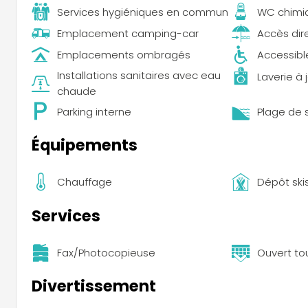
Services hygiéniques en commun
WC chimi
Emplacement camping-car
Accès dir
Emplacements ombragés
Accessible
Installations sanitaires avec eau
Laverie à 
chaude
Parking interne
Plage de 
Équipements
Chauffage
Dépôt ski
Services
Fax/Photocopieuse
Ouvert to
Divertissement