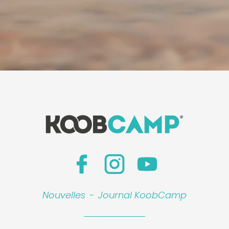
Nouvelles
-
Journal KoobCamp