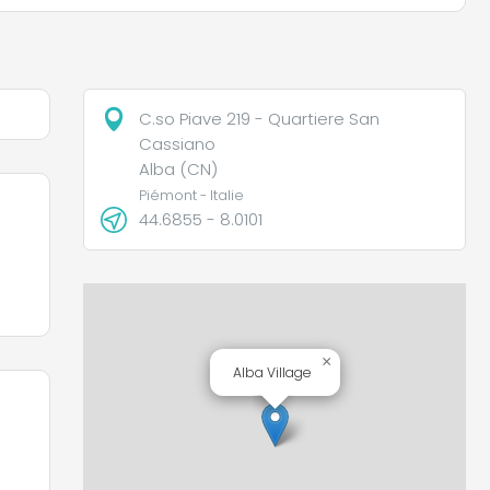
C.so Piave 219 - Quartiere San
Cassiano
Alba (CN)
Piémont - Italie
44.6855 - 8.0101
×
Alba Village