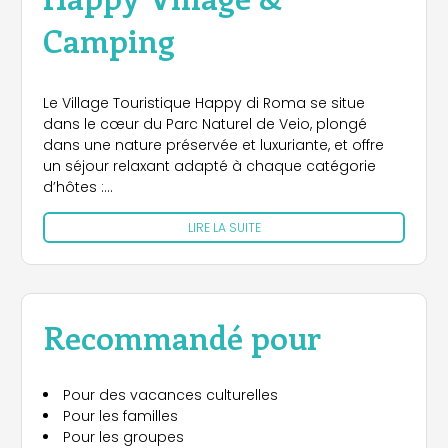
Camping
Le Village Touristique Happy di Roma se situe
dans le cœur du Parc Naturel de Veio, plongé
dans une nature préservée et luxuriante, et offre
un séjour relaxant adapté à chaque catégorie
d’hôtes :
LIRE LA SUITE
- les couples de tout âge qui désirent s’offrir des
vacances romantiques;
- ceux qui sont en voyage d’affaires;
- jeunes et sportifs désirant assister aux nombreux
événements qui se déroulent au stade Olimpico,
Recommandé pour
stade Flaminio, autodrome de Vallelunga,
proches du village;
- militaires
Pour des vacances culturelles
Pour les familles
- familles avec enfants : Grâce au cadre réservé
Pour les groupes
et sécurisé du lieu, les adultes pourront se