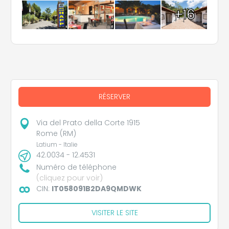
+16
RÉSERVER
Via del Prato della Corte 1915
Rome (RM)
Latium - Italie
42.0034 - 12.4531
Numéro de téléphone
(cliquez pour voir)
CIN:
IT058091B2DA9QMDWK
VISITER LE SITE