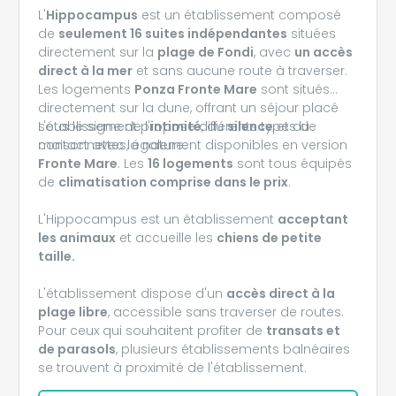
L'
Hippocampus
est un établissement composé
de
seulement 16 suites indépendantes
situées
directement sur la
plage de Fondi
, avec
un accès
direct à la mer
et sans aucune route à traverser.
Les logements
Ponza Fronte Mare
sont situés
directement sur la dune, offrant un séjour placé
sous le signe de l'
L'établissement propose différents types de
intimité
, du
silence
et du
contact avec la nature.
maisonnettes, également disponibles en version
Fronte Mare
. Les
16 logements
sont tous équipés
de
climatisation comprise dans le prix
.
L'Hippocampus est un établissement
acceptant
les animaux
et accueille les
chiens de petite
taille.
L'établissement dispose d'un
accès direct à la
plage libre
, accessible sans traverser de routes.
Pour ceux qui souhaitent profiter de
transats et
de parasols
, plusieurs établissements balnéaires
se trouvent à proximité de l'établissement.