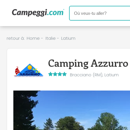
retour à:
Home
-
Italie
-
Latium
Camping Azzurro
Bracciano (RM), Latium