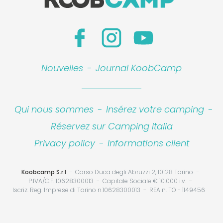
Nouvelles
-
Journal KoobCamp
Qui nous sommes
-
Insérez votre camping
-
Réservez sur Camping Italia
Privacy policy
-
Informations client
Koobcamp S.r.l
Corso Duca degli Abruzzi 2, 10128 Torino
P.IVA/C.F. 10628300013
Capitale Sociale € 10.000 i.v.
Iscriz. Reg. Imprese di Torino n.10628300013
REA n. TO - 1149456