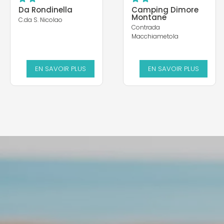
Da Rondinella
Camping Dimore
Montane
C.da S. Nicolao
Contrada
Macchiametola
EN SAVOIR PLUS
EN SAVOIR PLUS